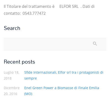
Il Titolare del trattamento è ELFOR SRL . Dati di
contatto: 0543.777472
Search
Search
search
for:
Recent posts
Luglio 18,
Sfide Internazionali, Elfor srl tra i protagonisti di
2018
sempre
Dicembre
Enel Green Power a Biomasse di Finale Emilia
20, 2016
(MO)