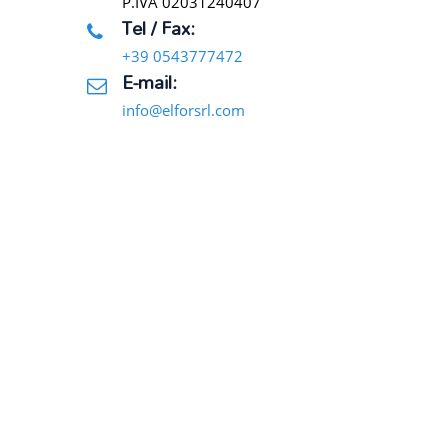
P.IVA 02031240407
Tel / Fax:
+39 0543777472
E-mail:
info@elforsrl.com