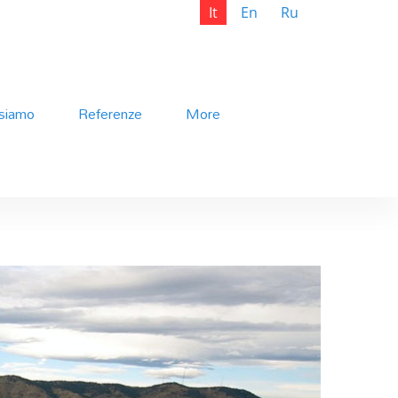
It
En
Ru
 siamo
Referenze
More